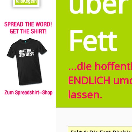
über
Fett
...die hoffent
ENDLICH um
lassen.